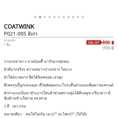
COATWINK
P021-005
สีเทา
ขายแล้ว
890 ฿
10% OFF
1 ชิ้น
990 ฿
กางเกงขายาว ลายน้องตี้ น่ารักมากทุกคน
ผ้าดีมากจริงๆ ความหนาวปานกลาง ไม่บาง
ผ้าใส่สบายมาก ยืดได้นิดหน่อย เอวสูง
ดีเทลรุ่นนี้ลูกเล่นเยอะ ดีไซด์คลุมกระโปรงสั้นส่วนบนเพิ่มความเทรนด์
ตัวกางเกงเป็นขาม้าเบาๆใส่แล้วช่วยพรางหุ่นได้ดีแลดูขาเรียวยาว มี
ซิปด้านข้างใส่ง่าย ทรงสวย
2 สี : เทา,กรม
ขนาดเดียว :
คนใส่ไม่เกิน เอว27“ สะโพก37” (ใส่ได้)