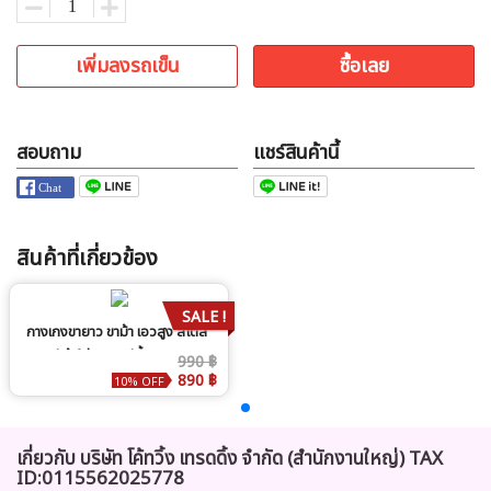
เพิ่มลงรถเข็น
ซื้อเลย
สอบถาม
แชร์สินค้านี้
สินค้าที่เกี่ยวข้อง
SALE !
กางเกงขายาว ขาม้า เอวสูง สไตล์
เกาหลี ผ้าใส่สบาย สีน้ำเงิน
990 ฿
890 ฿
10% OFF
เกี่ยวกับ บริษัท โค้ทวิ้ง เทรดดิ้ง จำกัด (สำนักงานใหญ่) TAX
ID:0115562025778