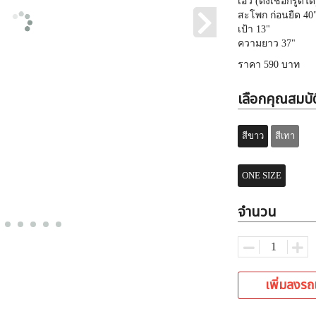
เอว (ดึงเชือกรูดได้
สะโพก ก่อนยืด 40" 
เป้า 13"
ความยาว 37"
ราคา 590 บาท
เลือกคุณสมบัต
สีขาว
สีเทา
ONE SIZE
จำนวน
เพิ่มลงรถ