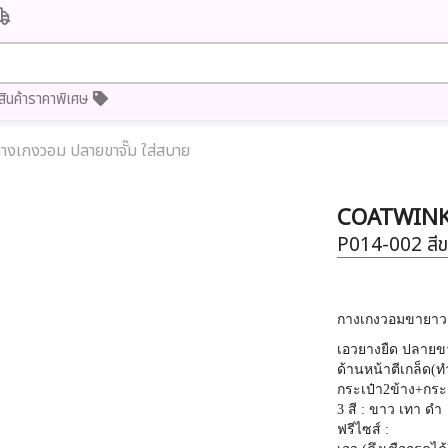
สินค้าราคาพิเศษ
างเกงวอม ปลายขาจั๊ม ใส่สบาย
COATWIN
P014-002
สี
กางเกงวอมขายาว 
เอวยางยืด ปลายขา
ด้านหน้าตีเกล็ด(ท
กระเป๋า2ข้าง+กระเ
3 สี : ขาว เทา ดำ
ฟรีไซส์ :