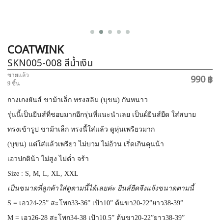
COATWINK
SKN005-008
สีน้ำเงิน
ขายแล้ว
990 ฿
9 ชิ้น
กางเกงยันส์ ขาม้าเล็ก ทรงสลิม (บุขน) กันหนาว
รุ่นนี้เป็นยีนส์ที่ชอบมากอีกรุ่นที่แนะนำเลย เป็นผ้่ยีนส์ยืด ใส่สบาย
ทรงเข้ารูป ขาม้าเล็ก ทรงนี้ใส่แล้ว ดูหุ่นเพรียวมาก
(บุขน) แต่ใส่แล้วเพรียว ไม่บวม ไม่อ้วน เริ่ดเกินคุนน้า
เอวปกติน้า ไม่สูง ไม่ต่ำ จร้า
Size : S, M, L, XL, XXL
เป็นขนาดที่ลูกค้าใส่ดูตามนี้ได้เลยค่ะ ยีนส์ยืดจึงแจ้งขนาดตามนี้
S = เอว24-25” สะโพก33-36” เป้า10” ต้นขา20-22”ยาว38-39”
M = เอว26-28 สะโพก34-38 เป้า10.5” ต้นขา20-22”ยาว38-39”