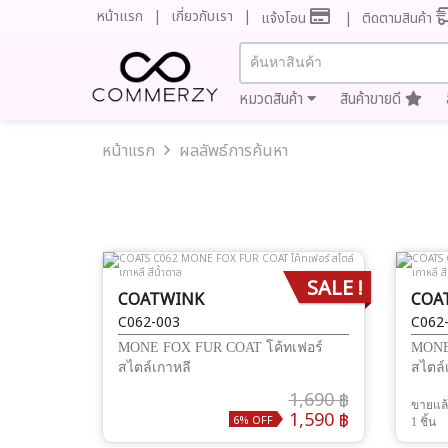
หน้าแรก
เกี่ยวกับเรา
แจ้งโอน
ติดตามสินค้า
หมวดสินค้า
สินค้าขายดี
หน้าแรก
ผลลัพธ์การค้นหา
SALE !
COATWINK
COA
C062-003
C062
MONE FOX FUR COAT โค้ทเฟอร์
MONE
สไตล์เกาหลี
สไตล์
1,690 ฿
ขายแล
1,590 ฿
6% OFF
1 ชิ้น