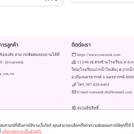
ิการลูกค้า
ติดต่อเรา
ข้อสงสัย สามารถติดต่อสอบถามได้ที่
https://www.coatwink.com
D :
@coatwink
113/46 (ซ.ตรงข้ามโรงเรียน ท.4) ถ
ใหม่(โรงเรียนปากน้ำโพเดิม) ต.ปากน้
อ.เมืองนครสวรรค์ จ.นครสวรรค์ 600
โทร.
087-826-6404
E-mail
coatwink.th@hotmail.com
สงวนลิขสิทธิ์
Engine by
Commerzy Co.,Ltd.
v1.20.0.02.20
ะสบการณ์ที่ดีในการใช้งานเว็บไซต์ คุณสามารถเลือกตั้งค่าความยินยอมการใช้คุกกี้ได้ โด
ี่
นโยบายความเป็นส่วนตัว