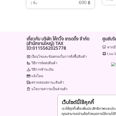
690 ฿
2 ชิ้น
เกี่ยวกับ บริษัท โค้ทวิ้ง เทรดดิ้ง จำกัด
ศูนย์บร
(สำนักงานใหญ่) TAX
ID:0115562025778
หากมี
Line I
เงื่อนไขและข้อตกลงในการสั่งซื้อสินค้า
วิธีการจัดส่งสินค้า
วิธีการชำระเงิน
แจ้งโอน
ตรวจสอบสถานะสินค้า
นโยบายความเป็นส่วนตัว
เว็บไซต์นี้ใช้คุกกี้
เราใช้คุกกี้เพื่อเพิ่มประสิทธิภาพและปร
คุณสามารถอ่านข้อกำหนดการใช้งานได้ท