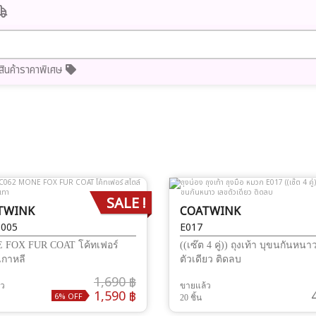
สินค้าราคาพิเศษ
SALE !
TWINK
COATWINK
-005
E017
 FOX FUR COAT โค้ทเฟอร์
((เซ๊ต 4 คู่)) ถุงเท้า บุขนกันหน
เกาหลี
ตัวเดียว ติดลบ
1,690 ฿
้ว
ขายแล้ว
1,590 ฿
6% OFF
20 ชิ้น