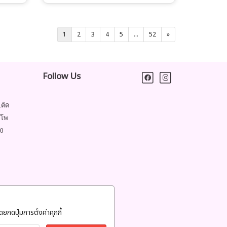
1
2
3
4
5
...
52
»
Follow Us
.ตัด
ำโพ
00
ยกดปุ่มการตั้งค่าคุกกี้