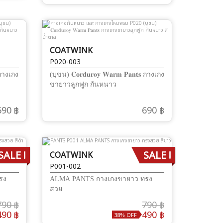
COATWINK
P020-003
𝐬 กางเกง
(บุขน) 𝐂𝐨𝐫𝐝𝐮𝐫𝐨𝐲 𝐖𝐚𝐫𝐦 𝐏𝐚𝐧𝐭𝐬 กางเกง
ขายาวลูกฟูก กันหนาว
690 ฿
690 ฿
SALE !
SALE !
COATWINK
P001-002
รง
ALMA PANTS กางเกงขายาว ทรง
สวย
790 ฿
790 ฿
490 ฿
490 ฿
38% OFF