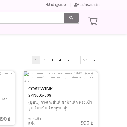
เข้าสู่ระบบ
สมัครสมาชิก
1
2
3
4
5
...
52
»
COATWINK
SKN005-008
าว เลข
(บุขน) กางเกงยีนส์ ขาม้าเล้ก ทรงเข้า
รูป ยีนส์นิ่ม ยืด บุขน อุ่น
490 ฿
ขายแล้ว
990 ฿
9 ชิ้น