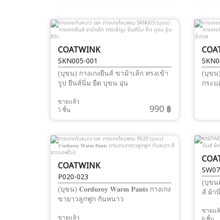
COATWINK
COA
SKN005-001
SKN0
(บุขน) กางเกงยีนส์ ขาม้าเล้ก ทรงเข้า
(บุขน
รูป ยีนส์นิ่ม ยืด บุขน อุ่น
กระบอ
ขายแล้ว
990 ฿
5 ชิ้น
COA
COATWINK
SW07
P020-023
(บุขน
(บุขน) 𝐂𝐨𝐫𝐝𝐮𝐫𝐨𝐲 𝐖𝐚𝐫𝐦 𝐏𝐚𝐧𝐭𝐬 กางเกง
ส์ ผ้าน
ขายาวลูกฟูก กันหนาว
ขายแล
ขายแล้ว
6 ชิ้น