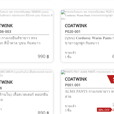
TWINK
COATWINK
06-003
P020-001
) กางเกงยีนส์ขายาว ทรง
(บุขน) 𝐂𝐨𝐫𝐝𝐮𝐫𝐨𝐲 𝐖𝐚𝐫𝐦 𝐏𝐚𝐧𝐭
ก สีน้ำตาล บุขน กันหนาว
ขายาวลูกฟูก กันหนาว
ขายแล้ว
990 ฿
1 ชิ้น
COATWINK
TWINK
P001-001
6
ALMA PANTS กางเกงขายาว ท
ด้านใน) เสื้อสเวตเตอร์ คอปกยีน
สวย
ิ่ม
ขายแล้ว
้ว
38% OFF
3 ชิ้น
890 ฿