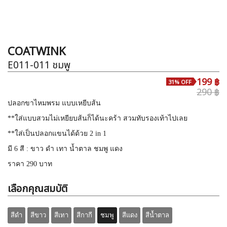
COATWINK
E011-011
ชมพู
199 ฿
31% OFF
290 ฿
ปลอกขาไหมพรม แบบเหยีบส้น
**ใส่แบบสวมไม่เหยียบส้นก็ได้นะคร้า สวมทับรองเท้าไปเลย
**ใส่เป็นปลอกแขนได้ด้วย 2 in 1
มี 6 สี : ขาว ดำ เทา น้ำตาล ชมพู แดง
ราคา 290 บาท
เลือกคุณสมบัติ
สีดำ
สีขาว
สีเทา
สีกากี
ชมพู
สีแดง
สีน้ำตาล