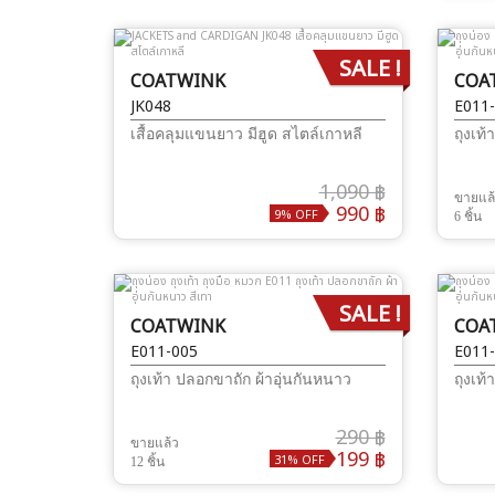
SALE !
COATWINK
COA
JK048
E011
เสื้อคลุมแขนยาว มีฮูด สไตล์เกาหลี
ถุงเท้
1,090 ฿
ขายแล
990 ฿
9% OFF
6 ชิ้น
SALE !
COATWINK
COA
E011-005
E011
ถุงเท้า ปลอกขาถัก ผ้าอุ่นกันหนาว
ถุงเท้
290 ฿
ขายแล้ว
199 ฿
31% OFF
12 ชิ้น