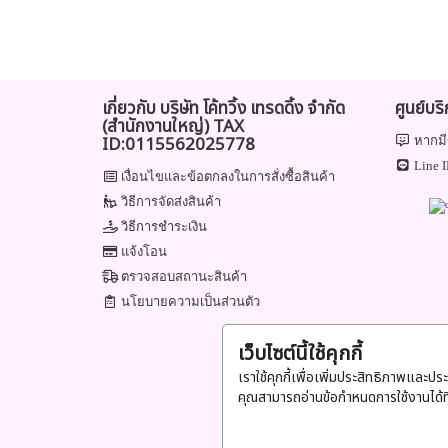
เกี่ยวกับ บริษัท โค้ทวิ้ง เทรดดิ้ง จำกัด
ศูนย์บร
(สำนักงานใหญ่) TAX
ID:0115562025778
หากมี
Line I
เงื่อนไขและข้อตกลงในการสั่งซื้อสินค้า
วิธีการจัดส่งสินค้า
วิธีการชำระเงิน
แจ้งโอน
ตรวจสอบสถานะสินค้า
นโยบายความเป็นส่วนตัว
เว็บไซต์นี้ใช้คุกกี้
เราใช้คุกกี้เพื่อเพิ่มประสิทธิภาพและปร
คุณสามารถอ่านข้อกำหนดการใช้งานได้ท