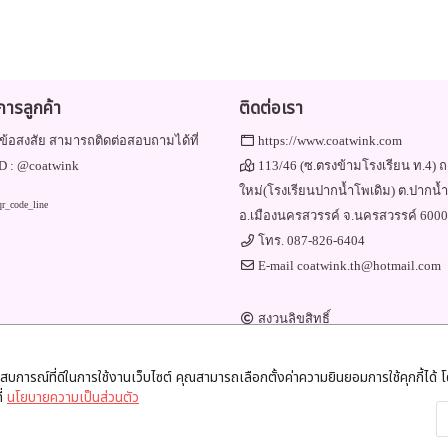
ิการลูกค้า
ติดต่อเรา
ข้อสงสัย สามารถติดต่อสอบถามได้ที่
https://www.coatwink.com
D :
@coatwink
113/46 (ซ.ตรงข้ามโรงเรียน ท.4) ถ
ใหม่(โรงเรียนปากน้ำโพเดิม) ต.ปากน้
อ.เมืองนครสวรรค์ จ.นครสวรรค์ 600
โทร.
087-826-6404
E-mail
coatwink.th@hotmail.com
สงวนลิขสิทธิ์
Engine by
Commerzy Co.,Ltd.
v1.20.0.02.20
ะสบการณ์ที่ดีในการใช้งานเว็บไซต์ คุณสามารถเลือกตั้งค่าความยินยอมการใช้คุกกี้ได้ โด
ี่
นโยบายความเป็นส่วนตัว