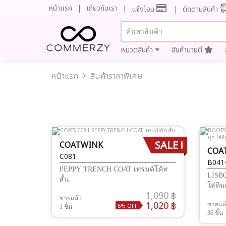
หน้าแรก
เกี่ยวกับเรา
แจ้งโอน
ติดตามสินค้า
หมวดสินค้า
สินค้าขายดี
หน้าแรก
สินค้าราคาพิเศษ
SALE !
COATWINK
COA
C081
B041
PEPPY TRENCH COAT เทรนด์โค้ท
LISB
สั้น
ใส่หิม
1,090 ฿
ขายแล้ว
1,020 ฿
ขายแล
6% OFF
1 ชิ้น
36 ชิ้น