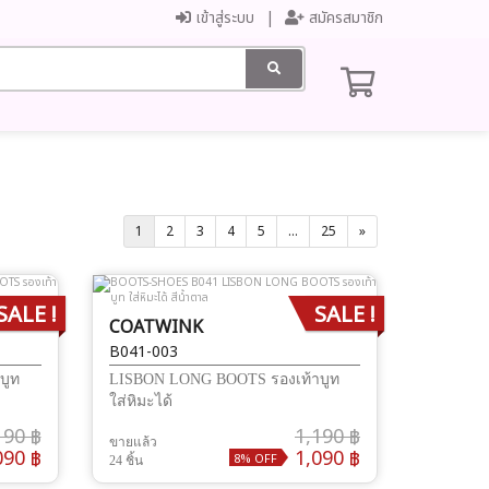
เข้าสู่ระบบ
สมัครสมาชิก
1
2
3
4
5
...
25
»
SALE !
SALE !
COATWINK
B041-003
บูท
LISBON LONG BOOTS รองเท้าบูท
ใส่หิมะได้
190 ฿
1,190 ฿
ขายแล้ว
090 ฿
1,090 ฿
8% OFF
24 ชิ้น