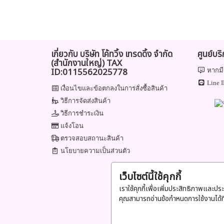
เกี่ยวกับ บริษัท โค้ทวิ้ง เทรดดิ้ง จำกัด
ศูนย์บร
(สำนักงานใหญ่) TAX
ID:0115562025778
หากมี
Line I
เงื่อนไขและข้อตกลงในการสั่งซื้อสินค้า
วิธีการจัดส่งสินค้า
วิธีการชำระเงิน
แจ้งโอน
ตรวจสอบสถานะสินค้า
นโยบายความเป็นส่วนตัว
เว็บไซต์นี้ใช้คุกกี้
เราใช้คุกกี้เพื่อเพิ่มประสิทธิภาพและปร
คุณสามารถอ่านข้อกำหนดการใช้งานได้ท