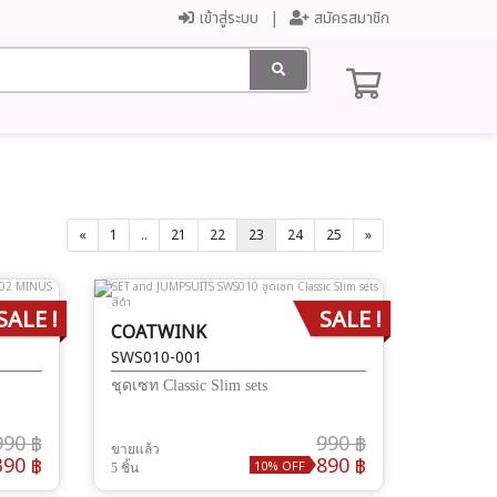
เข้าสู่ระบบ
สมัครสมาชิก
«
1
..
21
22
23
24
25
»
SALE !
SALE !
COATWINK
SWS010-001
ชุดเซท Classic Slim sets
990 ฿
990 ฿
ขายแล้ว
390 ฿
890 ฿
10% OFF
5 ชิ้น