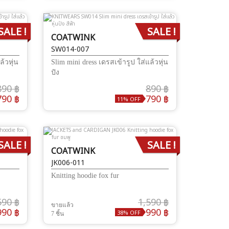
SALE !
SALE !
COATWINK
SW014-007
ล้วหุ่น
Slim mini dress เดรสเข้ารูป ใส่แล้วหุ่น
ปัง
890 ฿
890 ฿
790 ฿
790 ฿
11% OFF
SALE !
SALE !
COATWINK
JK006-011
Knitting hoodie fox fur
590 ฿
1,590 ฿
ขายแล้ว
990 ฿
990 ฿
38% OFF
7 ชิ้น