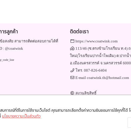
ิการลูกค้า
ติดต่อเรา
ข้อสงสัย สามารถติดต่อสอบถามได้ที่
https://www.coatwink.com
D :
@coatwink
113/46 (ซ.ตรงข้ามโรงเรียน ท.4) ถ
ใหม่(โรงเรียนปากน้ำโพเดิม) ต.ปากน้
อ.เมืองนครสวรรค์ จ.นครสวรรค์ 600
โทร.
087-826-6404
E-mail
coatwink.th@hotmail.com
สงวนลิขสิทธิ์
Engine by
Commerzy Co.,Ltd.
v1.20.0.02.20
ะสบการณ์ที่ดีในการใช้งานเว็บไซต์ คุณสามารถเลือกตั้งค่าความยินยอมการใช้คุกกี้ได้ โด
ี่
นโยบายความเป็นส่วนตัว