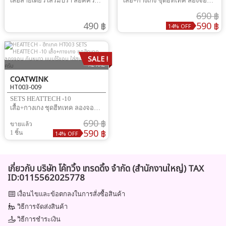
เสื้อสายเดี่ยว เสริมบรา ล๊อคความ
เสื้อ+กางเกง ชุดฮีทเทค ลองจอน
อบอุ่น ใส่กันหนาวได้
กันหนาว แบบไร้ขอบ ใส่สบาย
690 ฿
มาก
490 ฿
590 ฿
14% OFF
SALE !
XL XXL
COATWINK
HT003-009
SETS HEATTECH -10
เสื้อ+กางเกง ชุดฮีทเทค ลองจอน
กันหนาว แบบไร้ขอบ ใส่สบาย
690 ฿
ขายแล้ว
มาก
590 ฿
1 ชิ้น
14% OFF
เกี่ยวกับ บริษัท โค้ทวิ้ง เทรดดิ้ง จำกัด (สำนักงานใหญ่) TAX
ID:0115562025778
เงื่อนไขและข้อตกลงในการสั่งซื้อสินค้า
วิธีการจัดส่งสินค้า
วิธีการชำระเงิน