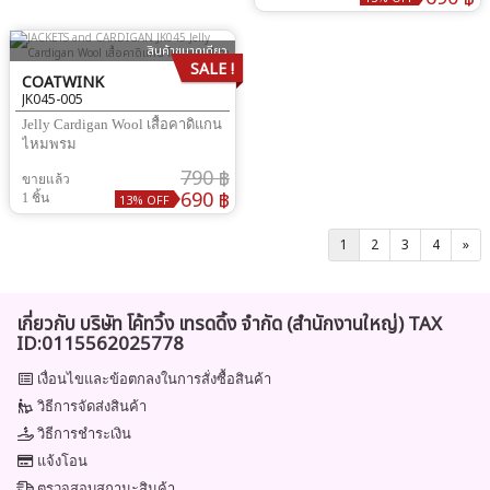
สินค้าขนาดเดียว
SALE !
COATWINK
JK045-005
Jelly Cardigan Wool เสื้อคาดิแกน
ไหมพรม
790 ฿
ขายแล้ว
690 ฿
1 ชิ้น
13% OFF
1
2
3
4
»
เกี่ยวกับ บริษัท โค้ทวิ้ง เทรดดิ้ง จำกัด (สำนักงานใหญ่) TAX
ID:0115562025778
เงื่อนไขและข้อตกลงในการสั่งซื้อสินค้า
วิธีการจัดส่งสินค้า
วิธีการชำระเงิน
แจ้งโอน
ตรวจสอบสถานะสินค้า