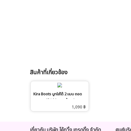
สินค้าที่เกี่ยวข้อง
Kira Boots บูทใส่ได้ 2 แบบ ถอด
ปลอกขาได้ ใส่เป็น บูทสั้น หรือ บูท
ยาว ได้ คุ้มเกิน สีดำ
1,090 ฿
เกี่ยวกับ บริษัท โค้ทวิ้ง เทรดดิ้ง จำกัด
ศูนย์บร