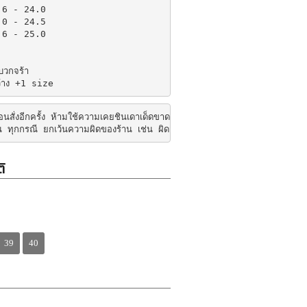
6 - 24.0

0 - 24.5

6 - 25.0

บวกจร้า

ว้าง +1 size
่อนสั่งอีกครั้ง ห้ามใช้ความเคยชินเดาเด็ดขาดน้ารองเท้าแต่ละแบรนด์แต่ละแบบจะ
ืน ทุกกรณี ยกเว้นความผิดของร้าน เช่น ผิดสี ผิดไซส์
ิ
39
40