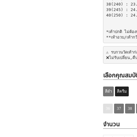
38(240) : 23.
39(245) : 24.
40(250) : 24.
*เท้าปกติ ไม่ต้อง
**เท้าอวบ/เท้าก
⚠️ รบกวนวัดเท้าก
❌ไม่รับเปลี่ยน,ค
เลือกคุณสมบัต
สีดำ
สีครีม
36
37
38
จำนวน