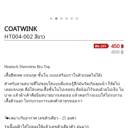
COATWINK
HT004-002
สีขาว
450 ฿
8% OFF
490 ฿
Heattech Sleeveless Bra Top
เสื้อฮีทเทค แขนกุด ชั้นใน แบบเสริมบราในตัว(ถอดไม่ได้)
สำหรับสายสบายที่ไม่ชอบใส่แบบมีแขนรู้สึกมันรัดเกินคุณน้า ก็จัดไป
เลยแขนกุด คือใส่แทนเสื้อชั้นในไปเลยจบ คือน้องไร้ขอบด้วยไม่เจ็บ ไม่
บาด แล้วผ้าเค้าคือนิ่มสบายมากเลยเธอ แล้วคอกว้างแบบใส่ไม่รบกวน
เสื้อตัวนอก ไม่รบกวนการแต่งตัวสวยๆของเรา
🌤️เหมาะกับอากาศ เลขตัวเดียว - 25 องศา
รุ่นนี้แม่ค้าใส่ไปลองให้แล้วเลขตัวเดียวตัว อุ่นมาก