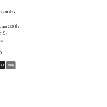
9-40 นิ้ว -
คอ) 23.5 นิ้ว
 นิ้ว
าท
ิ
แดง
ชมพู