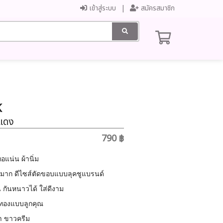
เข้าสู่ระบบ
สมัครสมาชิก
K
ีแดง
790 ฿
อแน่น ผ้านิ่ม
ารักมาก ดีไซส์ตัดขอบแบบลุคชูแบรนด์
กันหนาวได้ ใส่ดีงาม
มทองแบบลูกคุณ
ทา ขาวครีม