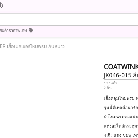
สินค้าราคาพิเศษ
R เสื้อเบลเซอร์ไหมพรม กันหนาว
COATWIN
JK046-015
ส
ขายแล้ว
2 ชิ้น
เสื้อคลุมไหมพรม ท
รุ่นนี้ดีเทลคือน่
ผ้าไหมพรมทอแน่น 
แต่งอะไหล่กระดุ
4 สี : แดง ชมพู เ