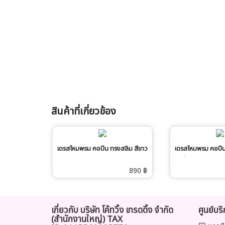
สินค้าที่เกี่ยวข้อง
เดรสไหมพรม คอปีน ทรงสลิม สีขาว
เดรสไหมพรม คอปีน
กากี
890 ฿
เกี่ยวกับ บริษัท โค้ทวิ้ง เทรดดิ้ง จำกัด
ศูนย์บร
(สำนักงานใหญ่) TAX