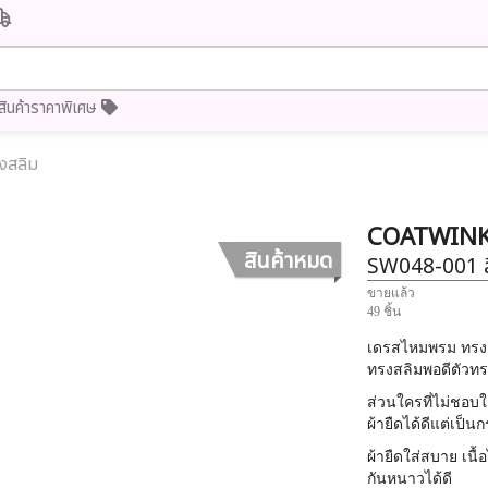
สินค้าราคาพิเศษ
งสลิม
COATWIN
สินค้าหมด
SW048-001
ขายแล้ว
49 ชิ้น
เดรสไหมพรม ทรงสล
ทรงสลิมพอดีตัวทรง
ส่วนใครที่ไม่ชอบ
ผ้ายืดได้ดีแต่เป็
ผ้ายืดใส่สบาย เน
กันหนาวได้ดี