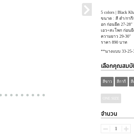
5 colors | Black K
ขนาด : สี ดำ/กากี
อก ก่อนยืด 27-28" 
เอว+สะโพก ก่อนยืด
ความยาว 29-30"
ราคา 890 บาท
**นางแบบ 33-25-3
เลือกคุณสมบัต
สีขาว
สีกากี
สี
ONE SIZE
จำนวน