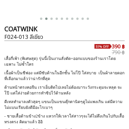
COATWINK
F024-013
สีเขียว
390 ฿
51% OFF
790 ฿
เสื้อกี่เพ้า (พิเศษสุด) รุ่นนี้เป็นงานสั่งตัด+ออกแบบของร้านเราโดย
เฉพาะ ไม่ซ้ำใคร
เนื้อผ้าเป็นชีฟอง แต่มีซับด้านในอีกชั้น ไม่โป๊ ใส่สบาย เป็นผ้าลายดอก
ที่เลือกมาแล้วว่าน่ารักที่สุด
ด้านหน้าตรงคอจีน เราเย็บติดไปเลยไม่ต้องมาระวังกระดุมจะหลุด จะ
โป๊ แต่ใส่ง่ายด้วยการทำซิปไว้ด้านหลัง
ดีเทลทำมาลงตัวสุดๆ แขนเป็นแขนตุ๊กตานิดๆดูไม่แพงเกิน แต่มีความ
ไม่แบนเรียบยังดีมีอะไรเบาๆ
- ชายเสื้อด้านข้าง2ข้าง แหวกให้เวลาใส่สาวๆจะได้ไม่ตึงเกินไปกับเสื้อ
ทรงตรง คิดมาแล้ว อิอิ