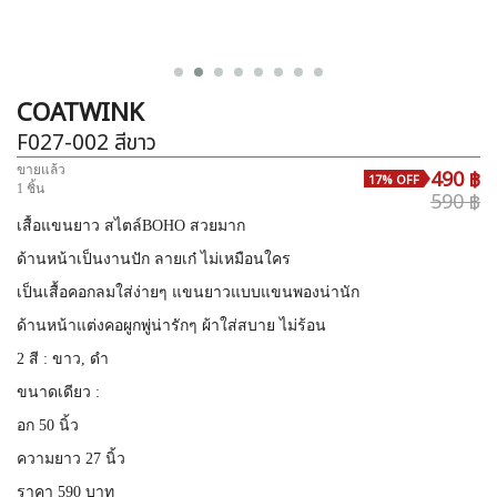
COATWINK
F027-002
สีขาว
ขายแล้ว
490 ฿
17% OFF
1 ชิ้น
590 ฿
เสื้อแขนยาว สไตล์BOHO สวยมาก
ด้านหน้าเป็นงานปัก ลายเก๋ ไม่เหมือนใคร
เป็นเสื้อคอกลมใส่ง่ายๆ แขนยาวแบบแขนพองน่านัก
ด้านหน้าแต่งคอผูกพู่น่ารักๆ ผ้าใส่สบาย ไม่ร้อน
2 สี : ขาว, ดำ
ขนาดเดียว :
อก 50 นิ้ว
ความยาว 27 นิ้ว
ราคา 590 บาท