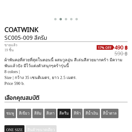
COATWINK
SC005-009
สีครีม
ขายแล้ว
490 ฿
17% OFF
19 ชิ้น
590 ฿
ผ้าพันคอที่สวยที่สุดในตอนนี้ ผสมวูลอุ่น สีเล่นสีสวยมากคร้า มีความ
พันแล้วปัง มีไว้แต่งตัวสนุกๆคร้ารุ่นนี้
8 colors |
Size | กว้าง 35 เซนติเมตร, ยาว 2.5 เมตร.
Price 590 b.
เลือกคุณสมบัติ
ชมพู
สีเขียว
สีส้ม
สีเทา
สีครีม
สีฟ้า
สีน้ำเงิน
สีน้ำตาล
ONE SIZE
สินค้าขนาดเดียว