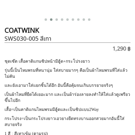
COATWINK
SWS030-005
สีเทา
1,290 ฿
ชุดเซ๊ต เสื้อคาดิแกนซิปหน้ามีฮู้ด+กระโปรงยาว
รุ่นนี้เป็นไหมพรมที่หนานุ่ม ใส่สบายมากๆ คือเป็นผ้าไหมพรมที่ใส่แล้ว
ไม่คัน
และยังเอามาใส่แยกชิ้นได้อีก อันนี้คือคุ้มจนเกินบรรยายจริงๆ
เป็นผ้าไหมที่ยืดได้เยอะมาก และเป็นผ้าร่องลายลงทำให้ใส่แล้วดูเพรียว
ขึ้นไปอีก
เสื้อ=เป็นคาดิแกนไหมพรมมีฮู้ดและเป็นซิปแบบ2Way
กระโปรง=เป็นกระโปรงยาวเอวยางยืดทรงบานออกสวยมากอันนี้ใส่
สบายจริง
1 สี : สีเทาเข้ม (ตามรูป)