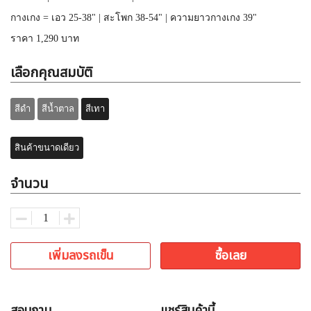
กางเกง = เอว 25-38" | สะโพก 38-54" | ความยาวกางเกง 39"
ราคา 1,290 บาท
เลือกคุณสมบัติ
สีดำ
สีน้ำตาล
สีเทา
สินค้าขนาดเดียว
จำนวน
เพิ่มลงรถเข็น
ซื้อเลย
สอบถาม
แชร์สินค้านี้