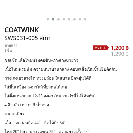
COATWINK
SWS031-005
สีเทา
ขายแล้ว
1,200 ฿
7% OFF
1 ชิ้น
1,290 ฿
ชุดเซ๊ต เสื้อไหมพรมคอซิป+กางเกงขายาว
เนื้อไหมพรมนุ่ม ความหนาปานกลาง คอปกเสื้อเป็นชิ้นเย็บติดกัน
กางเกงเอวยางจืด ทรงปล่อย ใส่สบาย ยืดหยุ่นได้ดี
ใส่ขึ้นเครื่อง ลงมาใส่เที่ยวต่อได้เลย
ใส่ตั้งแต่อากาศ 12-25 องศา (หนาวกว่านี้ใส่โค้ททับ)
4 สี : ดำ เทา กากี น้ำตาล
ขนาดเดียว :
เสื้อ = อกก่อนยืด 44" - ยืดได้ถึง 54"
ไหล่ 20" | ความยาวแขน 29" | ความยาวเสื้อ 25"